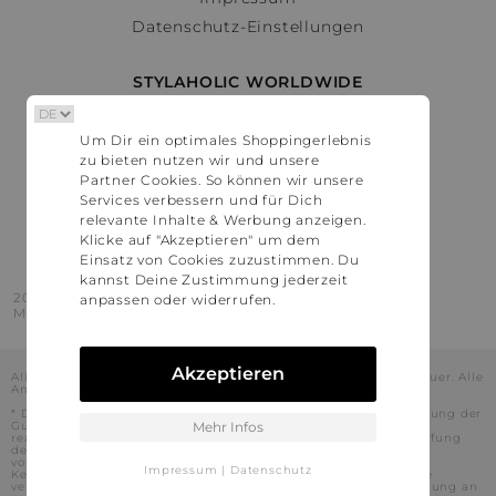
Datenschutz-Einstellungen
STYLAHOLIC WORLDWIDE
Deutschland
Um Dir ein optimales Shoppingerlebnis
Österreich
zu bieten nutzen wir und unsere
Schweiz
Partner Cookies. So können wir unsere
France
Services verbessern und für Dich
relevante Inhalte & Werbung anzeigen.
United States
Klicke auf "Akzeptieren" um dem
Einsatz von Cookies zuzustimmen. Du
kannst Deine Zustimmung jederzeit
2016 - 2026 © Stylaholic.
anpassen oder widerrufen.
Made for you with love in munich.
Akzeptieren
Alle Preise inkl. der jeweils geltenden gesetzlichen Mehrwertsteuer. Alle
Angaben ohne Gewähr.
* Die angezeigten Preise beinhalten Rabatte, die durch die Nutzung der
Gutschein-Codes auf den Seiten unserer Partner voraussichtlich
Mehr Infos
realisiert werden können. Stylaholic führt keine vollständige Prüfung
der Gutschein-Codes durch und es kann daher in Einzelfällen
vorkommen, dass die Gutscheine abweichend von unserem
Impressum
|
Datenschutz
Kenntnisstand bei dem jeweiligen Shop nicht oder nur teilweise
verwendet werden können. Darüber hinaus kann deren Verwendung an