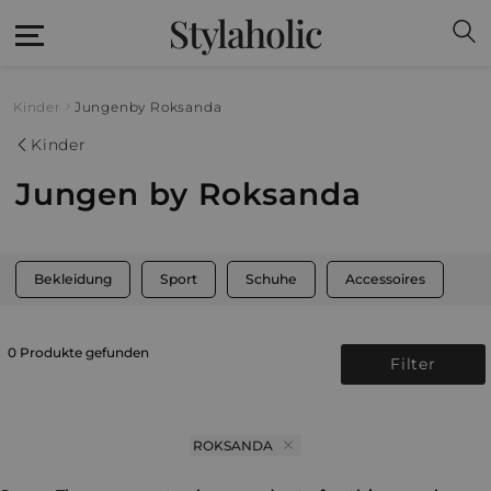
Stylaholic
Kinder
Jungen
by Roksanda
Kinder
Jungen by Roksanda
Bekleidung
Sport
Schuhe
Accessoires
0 Produkte gefunden
Filter
ROKSANDA