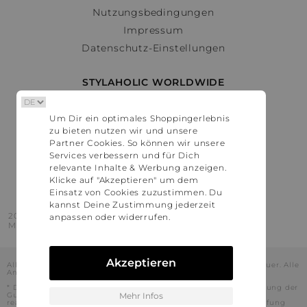
Nutzungsbedingungen
Impressum
Datenschutz-Einstellungen
STYLAHOLIC WORLDWIDE
Deutschland
Um Dir ein optimales Shoppingerlebnis
Österreich
zu bieten nutzen wir und unsere
Schweiz
Partner Cookies. So können wir unsere
France
Services verbessern und für Dich
relevante Inhalte & Werbung anzeigen.
United States
Klicke auf "Akzeptieren" um dem
Einsatz von Cookies zuzustimmen. Du
kannst Deine Zustimmung jederzeit
2016 - 2026 © Stylaholic.
anpassen oder widerrufen.
Made for you with love in munich.
Akzeptieren
Alle Preise inkl. der jeweils geltenden gesetzlichen Mehrwertsteuer. Alle
Angaben ohne Gewähr.
* Die angezeigten Preise beinhalten Rabatte, die durch die Nutzung der
Gutschein-Codes auf den Seiten unserer Partner voraussichtlich
Mehr Infos
realisiert werden können. Stylaholic führt keine vollständige Prüfung