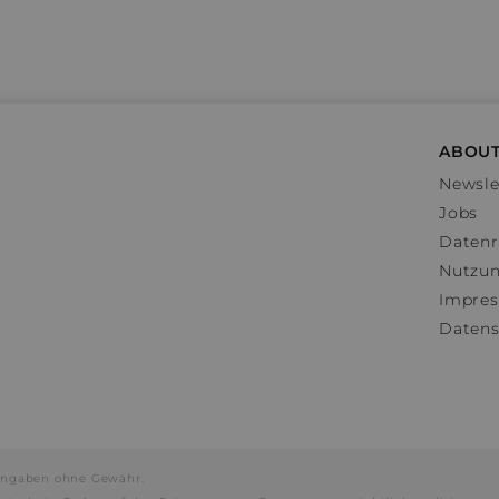
ABOUT
Newsle
Jobs
Datenr
Nutzu
Impre
Datens
e Angaben ohne Gewähr.