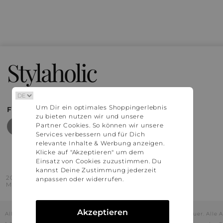
Stylaholic
Um Dir ein optimales Shoppingerlebnis
FIND MORE INSPIRATION
zu bieten nutzen wir und unsere
Partner Cookies. So können wir unsere
Services verbessern und für Dich
relevante Inhalte & Werbung anzeigen.
Klicke auf "Akzeptieren" um dem
Einsatz von Cookies zuzustimmen. Du
kannst Deine Zustimmung jederzeit
2016 - 2026 © Stylaholic.
anpassen oder widerrufen.
Made for you with love in munich.
Akzeptieren
Alle Preise inkl. der jeweils geltenden gesetzlichen Mehrwertsteuer. All