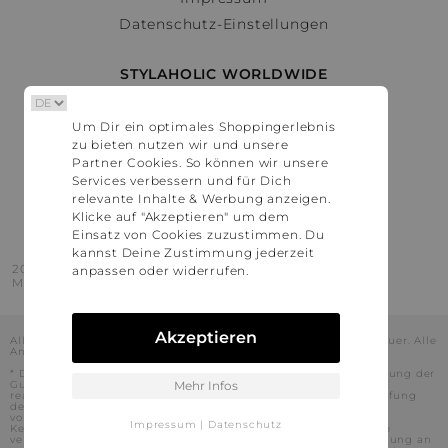
Datenschutz-Einstellungen
STYLAHOLIC WORLDWIDE
Deutschland
Um Dir ein optimales Shoppingerlebnis
Österreich
zu bieten nutzen wir und unsere
Schweiz
Partner Cookies. So können wir unsere
France
Services verbessern und für Dich
relevante Inhalte & Werbung anzeigen.
United States
Klicke auf "Akzeptieren" um dem
Einsatz von Cookies zuzustimmen. Du
kannst Deine Zustimmung jederzeit
2016 - 2026 © Stylaholic.
anpassen oder widerrufen.
Made for you with love in munich.
Akzeptieren
Alle Preise inkl. der jeweils geltenden gesetzlichen Mehrwertsteuer. Alle
Angaben ohne Gewähr.
* Die angezeigten Preise beinhalten Rabatte, die durch die Nutzung der
Gutschein-Codes auf den Seiten unserer Partner voraussichtlich
Mehr Infos
realisiert werden können. Stylaholic führt keine vollständige Prüfung
der Gutschein-Codes durch und es kann daher in Einzelfällen
vorkommen, dass die Gutscheine abweichend von unserem
Impressum
|
Datenschutz
Kenntnisstand bei dem jeweiligen Shop nicht oder nur teilweise
verwendet werden können. Darüber hinaus kann deren Verwendung an