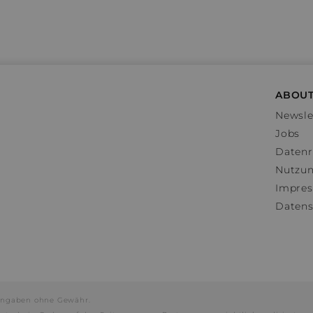
ABOUT
Newsle
Jobs
Datenr
Nutzu
Impre
Datens
e Angaben ohne Gewähr.