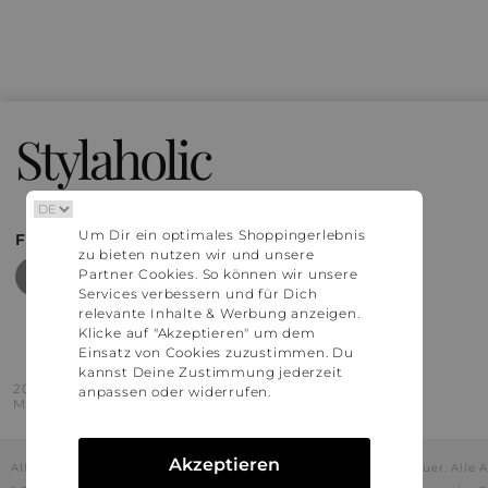
Stylaholic
Um Dir ein optimales Shoppingerlebnis
FIND MORE INSPIRATION
zu bieten nutzen wir und unsere
Partner Cookies. So können wir unsere
Services verbessern und für Dich
relevante Inhalte & Werbung anzeigen.
Klicke auf "Akzeptieren" um dem
Einsatz von Cookies zuzustimmen. Du
kannst Deine Zustimmung jederzeit
2016 - 2026 © Stylaholic.
anpassen oder widerrufen.
Made for you with love in munich.
Akzeptieren
Alle Preise inkl. der jeweils geltenden gesetzlichen Mehrwertsteuer. All