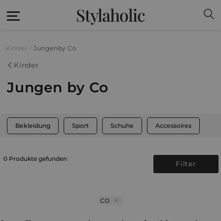
Stylaholic
Kinder
Jungen
by Co
Kinder
Jungen by Co
Bekleidung
Sport
Schuhe
Accessoires
0 Produkte gefunden
Filter
CO