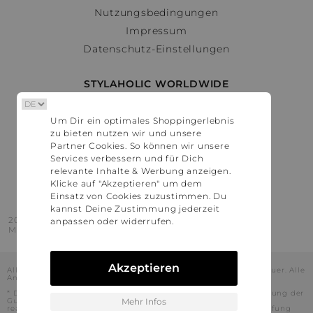
Nutzungsbedingungen
Impressum
Datenschutz-Einstellungen
STYLAHOLIC WORLDWIDE
Deutschland
Um Dir ein optimales Shoppingerlebnis
Österreich
zu bieten nutzen wir und unsere
Schweiz
Partner Cookies. So können wir unsere
France
Services verbessern und für Dich
relevante Inhalte & Werbung anzeigen.
United States
Klicke auf "Akzeptieren" um dem
Einsatz von Cookies zuzustimmen. Du
kannst Deine Zustimmung jederzeit
2016 - 2026 © Stylaholic.
anpassen oder widerrufen.
Made for you with love in munich.
Akzeptieren
Alle Preise inkl. der jeweils geltenden gesetzlichen Mehrwertsteuer. Alle
Angaben ohne Gewähr.
* Die angezeigten Preise beinhalten Rabatte, die durch die Nutzung der
Gutschein-Codes auf den Seiten unserer Partner voraussichtlich
Mehr Infos
realisiert werden können. Stylaholic führt keine vollständige Prüfung