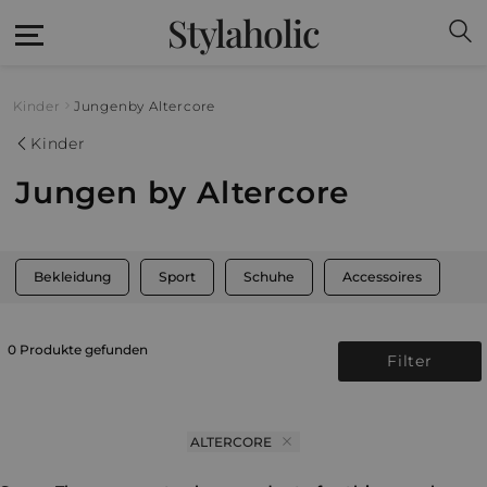
Stylaholic
Kinder
Jungen
by Altercore
Kinder
Jungen by Altercore
Bekleidung
Sport
Schuhe
Accessoires
0 Produkte gefunden
Filter
ALTERCORE