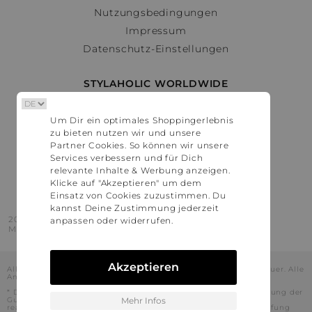
Nutzungsbedingungen
Impressum
Datenschutz-Einstellungen
STYLAHOLIC WORLDWIDE
Deutschland
Um Dir ein optimales Shoppingerlebnis
Österreich
zu bieten nutzen wir und unsere
Schweiz
Partner Cookies. So können wir unsere
France
Services verbessern und für Dich
relevante Inhalte & Werbung anzeigen.
United States
Klicke auf "Akzeptieren" um dem
Einsatz von Cookies zuzustimmen. Du
kannst Deine Zustimmung jederzeit
2016 - 2026 © Stylaholic.
anpassen oder widerrufen.
Made for you with love in munich.
Akzeptieren
Alle Preise inkl. der jeweils geltenden gesetzlichen Mehrwertsteuer. Alle
Angaben ohne Gewähr.
* Die angezeigten Preise beinhalten Rabatte, die durch die Nutzung der
Gutschein-Codes auf den Seiten unserer Partner voraussichtlich
Mehr Infos
realisiert werden können. Stylaholic führt keine vollständige Prüfung