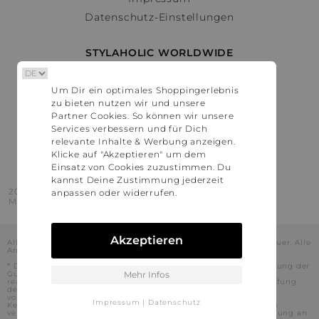
Datenschutz-Einstellungen
STYLAHOLIC WORLDWIDE
Deutschland
Um Dir ein optimales Shoppingerlebnis
Österreich
zu bieten nutzen wir und unsere
Schweiz
Partner Cookies. So können wir unsere
France
Services verbessern und für Dich
relevante Inhalte & Werbung anzeigen.
United States
Klicke auf "Akzeptieren" um dem
Einsatz von Cookies zuzustimmen. Du
kannst Deine Zustimmung jederzeit
2016 - 2026 © Stylaholic.
anpassen oder widerrufen.
Made for you with love in munich.
Akzeptieren
Alle Preise inkl. der jeweils geltenden gesetzlichen Mehrwertsteuer. Alle
Angaben ohne Gewähr.
* Die angezeigten Preise beinhalten Rabatte, die durch die Nutzung der
Gutschein-Codes auf den Seiten unserer Partner voraussichtlich
Mehr Infos
realisiert werden können. Stylaholic führt keine vollständige Prüfung
der Gutschein-Codes durch und es kann daher in Einzelfällen
vorkommen, dass die Gutscheine abweichend von unserem
Impressum
|
Datenschutz
Kenntnisstand bei dem jeweiligen Shop nicht oder nur teilweise
verwendet werden können. Darüber hinaus kann deren Verwendung an