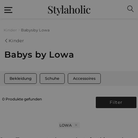
Stylaholic
Kinder
Babys
by Lowa
Kinder
Babys by Lowa
Bekleidung
Schuhe
Accessoires
0 Produkte gefunden
Filter
LOWA