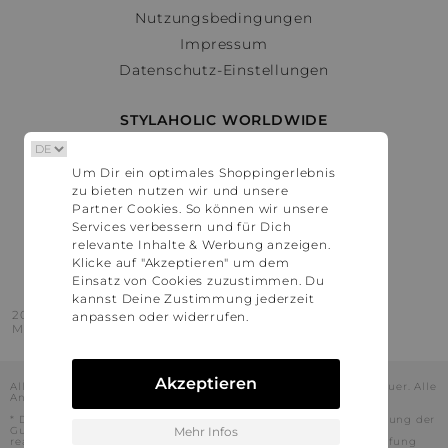
Nutzungsbedingungen
Impressum
Datenschutz-Einstellungen
STYLAHOLIC WORLDWIDE
Deutschland
Um Dir ein optimales Shoppingerlebnis
Österreich
zu bieten nutzen wir und unsere
Schweiz
Partner Cookies. So können wir unsere
France
Services verbessern und für Dich
relevante Inhalte & Werbung anzeigen.
United States
Klicke auf "Akzeptieren" um dem
Einsatz von Cookies zuzustimmen. Du
kannst Deine Zustimmung jederzeit
2016 - 2026 © Stylaholic.
anpassen oder widerrufen.
Made for you with love in munich.
Akzeptieren
Alle Preise inkl. der jeweils geltenden gesetzlichen Mehrwertsteuer. Alle
Angaben ohne Gewähr.
* Die angezeigten Preise beinhalten Rabatte, die durch die Nutzung der
Gutschein-Codes auf den Seiten unserer Partner voraussichtlich
Mehr Infos
realisiert werden können. Stylaholic führt keine vollständige Prüfung