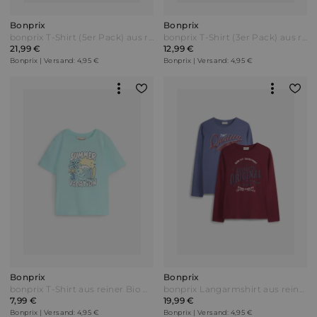
Bonprix
Bonprix
bonprix T-Shirt (5er Pack) aus reiner Baumwolle Blau
bonprix T-Shirt (3er Pack) aus reiner Baumwolle Gelb
21,99 €
12,99 €
Bonprix | Versand: 4,95 €
Bonprix | Versand: 4,95 €
Bonprix
Bonprix
bonprix T-Shirt aus reiner Bio Baumwolle Blau
bonprix Langarmshirt aus reiner Bio-Baumwolle (2er Pack) Rot
7,99 €
19,99 €
Bonprix | Versand: 4,95 €
Bonprix | Versand: 4,95 €