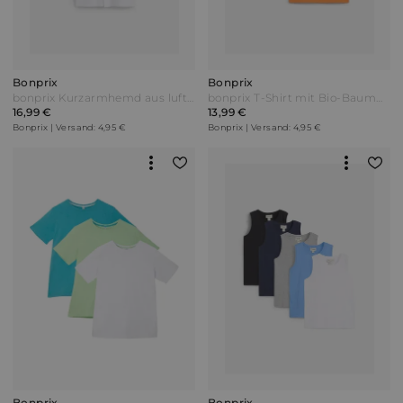
Bonprix
Bonprix
bonprix Kurzarmhemd aus luftigem Leinen-Mix Weiß
bonprix T-Shirt mit Bio-Baumwolle (2er Pack) Orange
16,99 €
13,99 €
Bonprix | Versand: 4,95 €
Bonprix | Versand: 4,95 €
Bonprix
Bonprix