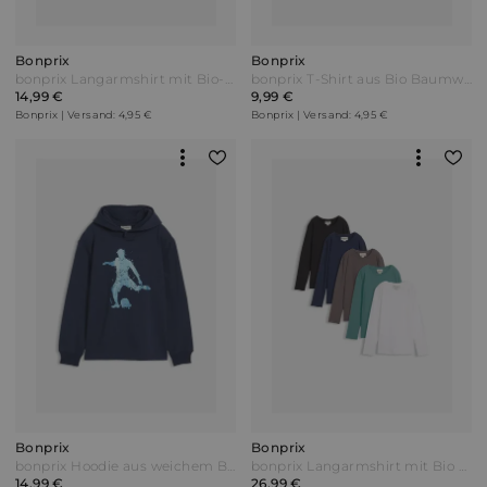
Bonprix
Bonprix
bonprix Langarmshirt mit Bio-Baumwolle (3er Pack) Grün
bonprix T-Shirt aus Bio Baumwolle Schwarz
14,99 €
9,99 €
Bonprix | Versand: 4,95 €
Bonprix | Versand: 4,95 €
Bonprix
Bonprix
bonprix Hoodie aus weichem Baumwoll-Mix Blau
bonprix Langarmshirt mit Bio Baumwolle (5er Pack) Schwarz
14,99 €
26,99 €