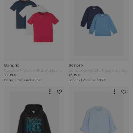
Bonprix
Bonprix
bonprix T-Shirt mit Bio-Baumwolle (3er Pack) Weiß
bonprix Sweatshirt aus weichem Baumwoll-Mix (2er Pack) Blau
16,99 €
17,99 €
Bonprix | Versand: 4,95 €
Bonprix | Versand: 4,95 €