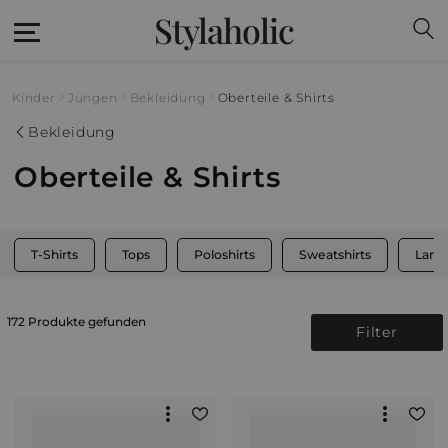
Stylaholic
Kinder
Jungen
Bekleidung
Oberteile & Shirts
Bekleidung
Oberteile & Shirts
T-Shirts
Tops
Poloshirts
Sweatshirts
Lang
172 Produkte gefunden
Filter