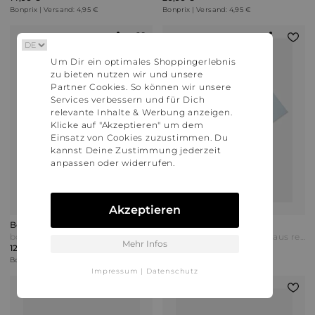
Bonprix | Versand: 4,95 €
Bonprix | Versand: 4,95 €
Um Dir ein optimales Shoppingerlebnis
zu bieten nutzen wir und unsere
Partner Cookies. So können wir unsere
Services verbessern und für Dich
relevante Inhalte & Werbung anzeigen.
Klicke auf "Akzeptieren" um dem
Einsatz von Cookies zuzustimmen. Du
kannst Deine Zustimmung jederzeit
anpassen oder widerrufen.
Akzeptieren
Bonprix
Bonprix
bonprix Langarmshirt aus reiner Bio-Baumwolle Blau
bonprix Loose Fit T-Shirt aus reiner Bio Baumwolle mit großen Rückendruck Blau
Mehr Infos
12,99 €
8,99 €
Bonprix | Versand: 4,95 €
Bonprix | Versand: 4,95 €
Impressum
|
Datenschutz