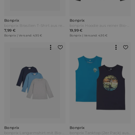
Bonprix
Bonprix
bonprix Brasilien T-Shirt aus reiner Bio-Baumwolle Gelb
bonprix Hoodie aus reiner Bio-Baumwolle Schwarz
7,99 €
19,99 €
Bonprix | Versand: 4,95 €
Bonprix | Versand: 4,95 €
Bonprix
Bonprix
bonprix Langarmshirt mit Bio-Baumwolle (3er Pack) Blau
bonprix Tanktop (2er Pack) aus reiner Bio-Baumwolle Blau