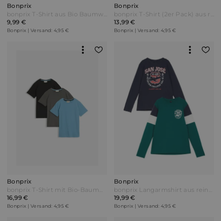
Bonprix
Bonprix
bonprix T-Shirt aus Bio Baumwolle Schwarz
bonprix T-Shirt (2er Pack) aus reiner Bio-Baumwolle Blau
9,99 €
13,99 €
Bonprix | Versand: 4,95 €
Bonprix | Versand: 4,95 €
Bonprix
Bonprix
bonprix T-Shirt mit Bio-Baumwolle (3er Pack) Blau
bonprix Langarmshirt aus reiner Bio-Baumwolle (2er Pack) Grün
16,99 €
19,99 €
Bonprix | Versand: 4,95 €
Bonprix | Versand: 4,95 €