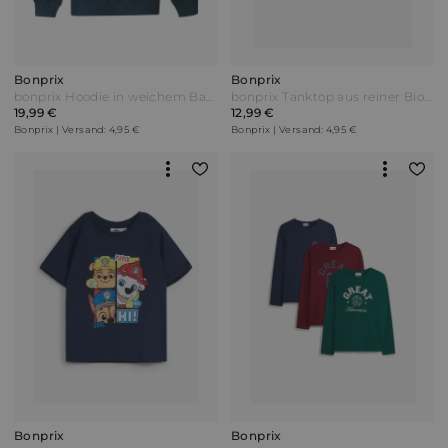
Bonprix
Bonprix
bonprix Hoodie in weichem Baumwoll-Mix Blau
bonprix Tanktop aus reiner Bio Baumwolle (3er Pack) Blau
19,99 €
12,99 €
Bonprix | Versand: 4,95 €
Bonprix | Versand: 4,95 €
Bonprix
Bonprix