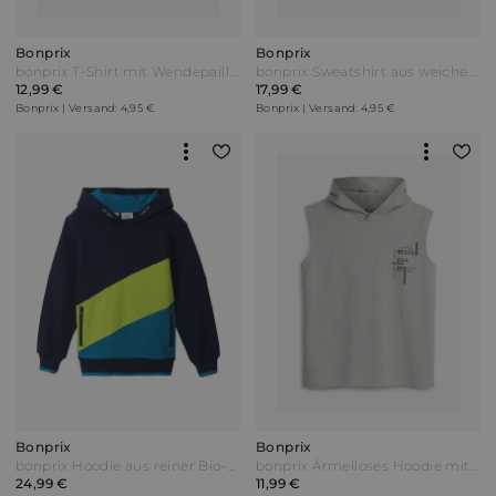
Bonprix
Bonprix
bonprix T-Shirt mit Wendepailletten aus reiner Bio-Baumwolle Grün
bonprix Sweatshirt aus weichem Baumwoll-Mix (2er Pack) Grün
12,99 €
17,99 €
Bonprix | Versand: 4,95 €
Bonprix | Versand: 4,95 €
Bonprix
Bonprix
bonprix Hoodie aus reiner Bio-Baumwolle Blau
bonprix Ärmelloses Hoodie mit Bio Baumwolle in Loose Fit Grau
24,99 €
11,99 €