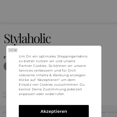
Stylaholic
Um Dir ein optimales Shoppingerlebnis
FIND MORE INSPIRATION
zu bieten nutzen wir und unsere
Partner Cookies. So können wir unsere
Services verbessern und für Dich
relevante Inhalte & Werbung anzeigen.
Klicke auf "Akzeptieren" um dem
Einsatz von Cookies zuzustimmen. Du
kannst Deine Zustimmung jederzeit
2016 - 2026 © Stylaholic.
anpassen oder widerrufen.
Made for you with love in munich.
Akzeptieren
Alle Preise inkl. der jeweils geltenden gesetzlichen Mehrwertsteuer. All