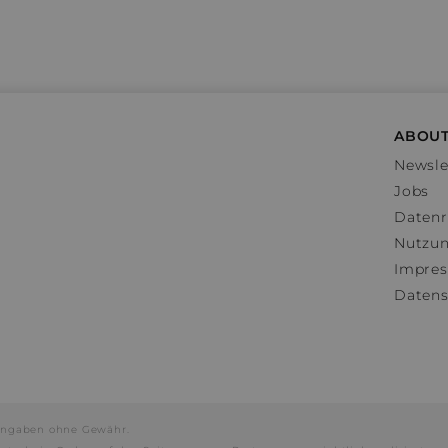
ABOUT
Newsle
Jobs
Datenr
Nutzu
Impre
Datens
e Angaben ohne Gewähr.