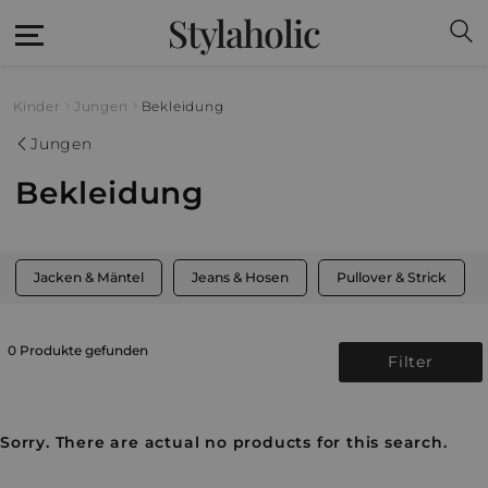
Stylaholic
Kinder
Jungen
Bekleidung
Jungen
Bekleidung
Jacken & Mäntel
Jeans & Hosen
Pullover & Strick
0 Produkte gefunden
Filter
Sorry. There are actual no products for this search.