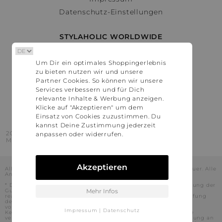
Datenschutz-Einstellungen
STYLAHOLIC WORLDWIDE
Deutschland
Um Dir ein optimales Shoppingerlebnis
Österreich
zu bieten nutzen wir und unsere
Schweiz
Partner Cookies. So können wir unsere
France
Services verbessern und für Dich
relevante Inhalte & Werbung anzeigen.
United States
Klicke auf "Akzeptieren" um dem
Einsatz von Cookies zuzustimmen. Du
kannst Deine Zustimmung jederzeit
2016 - 2026 © Stylaholic.
anpassen oder widerrufen.
Made for you with love in munich.
Akzeptieren
Alle Preise inkl. der jeweils geltenden gesetzlichen Mehrwertsteuer. Alle
Angaben ohne Gewähr.
* Die angezeigten Preise beinhalten Rabatte, die durch die Nutzung der
Gutschein-Codes auf den Seiten unserer Partner voraussichtlich
Mehr Infos
realisiert werden können. Stylaholic führt keine vollständige Prüfung
der Gutschein-Codes durch und es kann daher in Einzelfällen
vorkommen, dass die Gutscheine abweichend von unserem
Impressum
|
Datenschutz
Kenntnisstand bei dem jeweiligen Shop nicht oder nur teilweise
verwendet werden können. Darüber hinaus kann deren Verwendung an