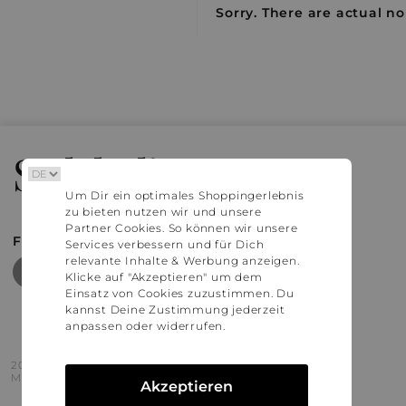
Sorry. There are actual no
Stylaholic
Um Dir ein optimales Shoppingerlebnis
zu bieten nutzen wir und unsere
Partner Cookies. So können wir unsere
FIND MORE INSPIRATION
Services verbessern und für Dich
relevante Inhalte & Werbung anzeigen.
Klicke auf "Akzeptieren" um dem
Einsatz von Cookies zuzustimmen. Du
kannst Deine Zustimmung jederzeit
anpassen oder widerrufen.
2016 - 2026 © Stylaholic.
Made for you with love in munich.
Akzeptieren