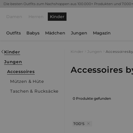
Die besten Outfits zum Nachshoppen aus 100.000+ Produkten und 7.000
Damen
Herren
Kinder
Outfits
Babys
Mädchen
Jungen
Magazin
Kinder
Kinder
Jungen
Accessoires
by
Jungen
Accessoires b
Accessoires
Mützen & Hüte
Taschen & Rucksäcke
0 Produkte gefunden
TOD'S