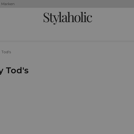
+ Marken
Stylaholic
 Tod's
y Tod's