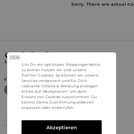
Sorry. There are actual no
Stylaholic
Um Dir ein optimales Shoppingerlebnis
zu bieten nutzen wir und unsere
Partner Cookies. So können wir unsere
FIND MORE INSPIRATION
Services verbessern und für Dich
relevante Inhalte & Werbung anzeigen.
Klicke auf "Akzeptieren" um dem
Einsatz von Cookies zuzustimmen. Du
kannst Deine Zustimmung jederzeit
anpassen oder widerrufen.
2016 - 2026 © Stylaholic.
Made for you with love in munich.
Akzeptieren