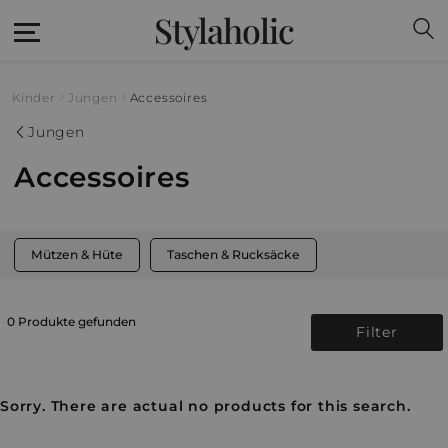
Stylaholic
Kinder
Jungen
Accessoires
Jungen
Accessoires
Mützen & Hüte
Taschen & Rucksäcke
0 Produkte gefunden
Filter
Sorry. There are actual no products for this search.