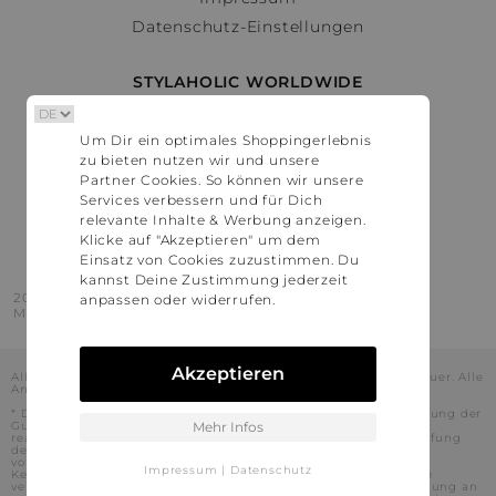
Datenschutz-Einstellungen
STYLAHOLIC WORLDWIDE
Deutschland
Um Dir ein optimales Shoppingerlebnis
Österreich
zu bieten nutzen wir und unsere
Schweiz
Partner Cookies. So können wir unsere
France
Services verbessern und für Dich
relevante Inhalte & Werbung anzeigen.
United States
Klicke auf "Akzeptieren" um dem
Einsatz von Cookies zuzustimmen. Du
kannst Deine Zustimmung jederzeit
2016 - 2026 © Stylaholic.
anpassen oder widerrufen.
Made for you with love in munich.
Akzeptieren
Alle Preise inkl. der jeweils geltenden gesetzlichen Mehrwertsteuer. Alle
Angaben ohne Gewähr.
* Die angezeigten Preise beinhalten Rabatte, die durch die Nutzung der
Gutschein-Codes auf den Seiten unserer Partner voraussichtlich
Mehr Infos
realisiert werden können. Stylaholic führt keine vollständige Prüfung
der Gutschein-Codes durch und es kann daher in Einzelfällen
vorkommen, dass die Gutscheine abweichend von unserem
Impressum
|
Datenschutz
Kenntnisstand bei dem jeweiligen Shop nicht oder nur teilweise
verwendet werden können. Darüber hinaus kann deren Verwendung an