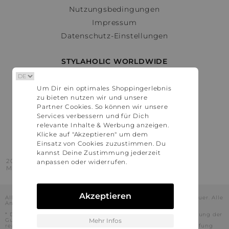
Nutzungsbedingungen
Impressum
Datenschutz-Einstellungen
STYLAHOLIC WORLDWIDE
Deutschland
Um Dir ein optimales Shoppingerlebnis
Österreich
zu bieten nutzen wir und unsere
Schweiz
Partner Cookies. So können wir unsere
France
Services verbessern und für Dich
relevante Inhalte & Werbung anzeigen.
United States
Klicke auf "Akzeptieren" um dem
Einsatz von Cookies zuzustimmen. Du
kannst Deine Zustimmung jederzeit
2016 - 2026 © Stylaholic.
anpassen oder widerrufen.
Made for you with love in munich.
Akzeptieren
Alle Preise inkl. der jeweils geltenden gesetzlichen Mehrwertsteuer. Alle
Angaben ohne Gewähr.
* Die angezeigten Preise beinhalten Rabatte, die durch die Nutzung der
Gutschein-Codes auf den Seiten unserer Partner voraussichtlich
Mehr Infos
realisiert werden können. Stylaholic führt keine vollständige Prüfung