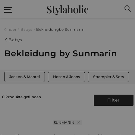
Stylaholic
Kinder
Babys
Bekleidung
by Sunmarin
Babys
Bekleidung by Sunmarin
Jacken & Mäntel
Hosen & Jeans
Strampler & Sets
0 Produkte gefunden
Filter
SUNMARIN